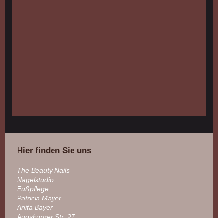
Hier finden Sie uns
The Beauty Nails
Nagelstudio
Fußpflege
Patricia Mayer
Anita Bayer
Augsburger Str. 27